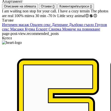
Апартамент
Описание на обявата
Отзиви
(
)
Коментари/въпроси
(
)
I am waiting non stop for your call. I have a cozy terrain The photos
are real 100% minva 30 min -70 lv Little sexy animal😍💲😍
Тагове
Интимен масаж
Орален секс
Датиране
Дълбоко гърло
Групов
секс
Масажи
Курва
Ескорт
Свирка
Момиче на повикване
page-post-view.recommended_posts
Котел