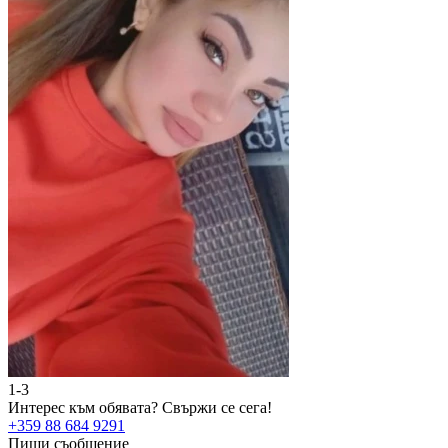
1-3
2
Интерес към обявата?
Свържи се сега!
И
+359 88 684 9291
+
Пиши съобщение