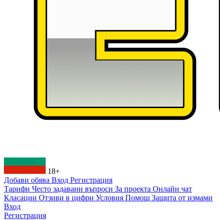
18+
Добави обява
Вход
Регистрация
Тарифи
Често задавани въпроси
За проекта
Онлайн чат
Класации
Отзиви в цифри
Условия
Помощ
Защита от измами
Вход
Регистрация