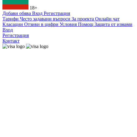
18+
Добави обява
Вход
Регистрация
Тарифи
Често задавани въпроси
За проекта
Онлайн чат
Класации
Отзиви в цифри
Условия
Помощ
Защита от измами
Вход
Регистрация
Контакт