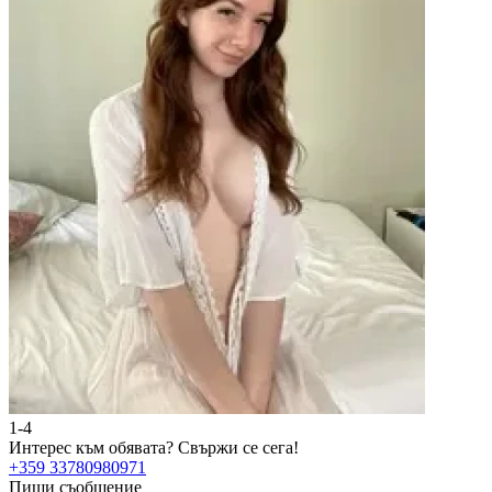
1-4
2
Интерес към обявата?
Свържи се сега!
И
+359 33780980971
+
Пиши съобщение