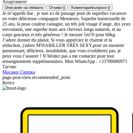
Апартамент
Описание на обявата
Отзиви
(
)
Коментари/въпроси
(
)
Je m’appelle lise , je suis ici de passage pour de superbes vacances
en votre délicieuse compagnie Messieurs. Superbe transexuelle de
25 ans, la peau couleur castagne, un très joli visage d’ange, des yeux
envoutants, une superbe trans aux cheveux longs naturels, et au
corps gracieux et très généreux ! Je mesure 1m70 pour 60kg.
J’adore donner du plaisir, Si vous appréciez le charme et la
séduction, j'adore M'HABILLER TRÈS SEXY,pour un moment
passionnant, délicieux, inoubliable, que vous n'oublierez pas, je
peux vous l’assurer ! N’hésitez pas a me contacter pour tout
renseignements supplémentaires. Mon WhatsApp : +33780980971
Тагове
Масажи
Свирка
page-post-view.recommended_posts
Котел