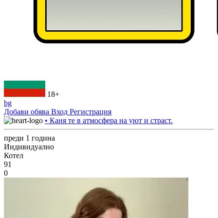
18+
bg
Добави обява
Вход
Регистрация
• Каня те в атмосфера на уют и страст.
преди 1 година
Индивидуално
Котел
91
0