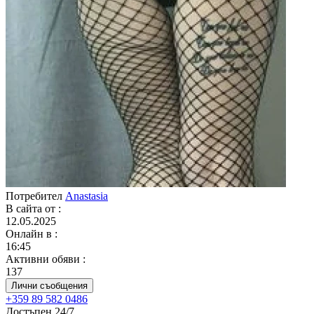
Потребител
Anastasia
В сайта от
:
12.05.2025
Онлайн в
:
16:45
Активни обяви
:
137
Лични съобщения
+359 89 582 0486
Достъпен 24/7