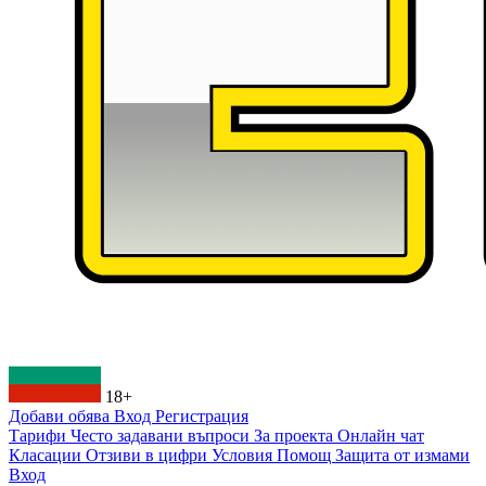
18+
Добави обява
Вход
Регистрация
Тарифи
Често задавани въпроси
За проекта
Онлайн чат
Класации
Отзиви в цифри
Условия
Помощ
Защита от измами
Вход