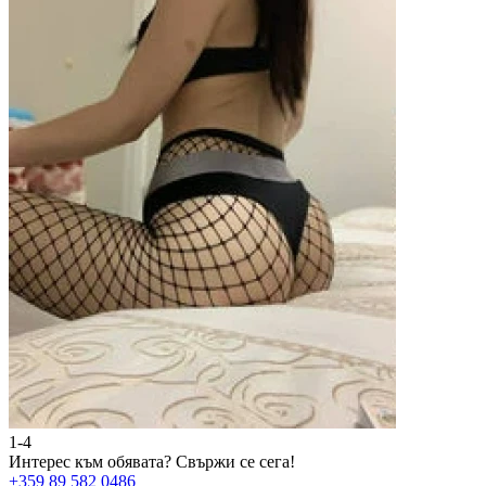
1-4
2
Интерес към обявата?
Свържи се сега!
И
+359 89 582 0486
+