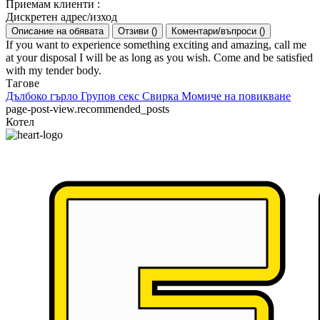
Приемам клиенти
:
Дискретен адрес/изход
Описание на обявата
Отзиви
(
)
Коментари/въпроси
(
)
If you want to experience something exciting and amazing, call me
at your disposal I will be as long as you wish. Come and be satisfied
with my tender body.
Тагове
Дълбоко гърло
Групов секс
Свирка
Момиче на повикване
page-post-view.recommended_posts
Котел