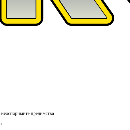
от неоспоримите предимства
а