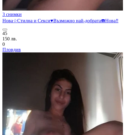
3 снимки
Нова☆Стилна и Секси♥️Възможно най-добрата☎️Нова‼️
45
150 лв.
0
Пловдив