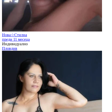
Нова☆Стилна
преди 11 месеца
Индивидуално
Пловдив