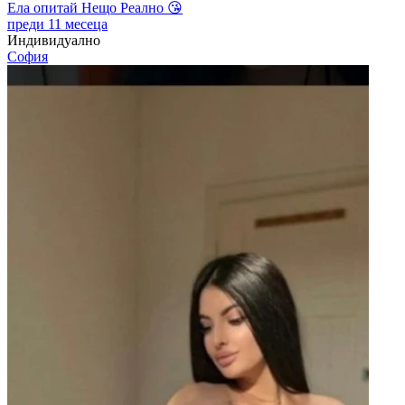
Ела опитай Нещо Реално 😘
преди 11 месеца
Индивидуално
София