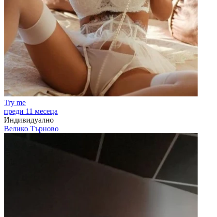
Try me
преди 11 месеца
Индивидуално
Велико Търново