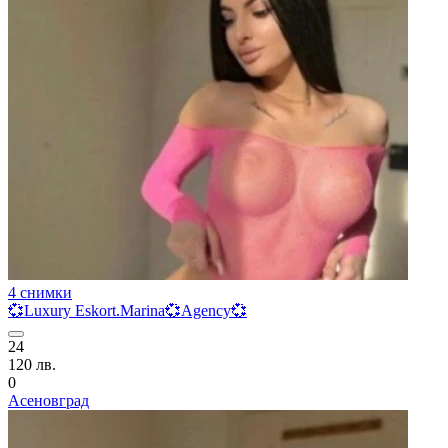
4 снимки
💞Luxury Eskort.Marina💞Agency💞
24
120 лв.
0
Асеновград