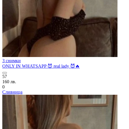
3 снимки
ONLY IN WHATSAPP 😈 real lady 😈🔥
57
160 лв.
0
Сливница