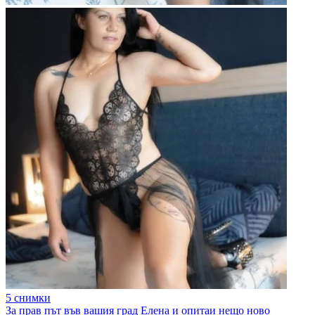
5 снимки
За прав път във вашия град Елена и опитаи нещо ново