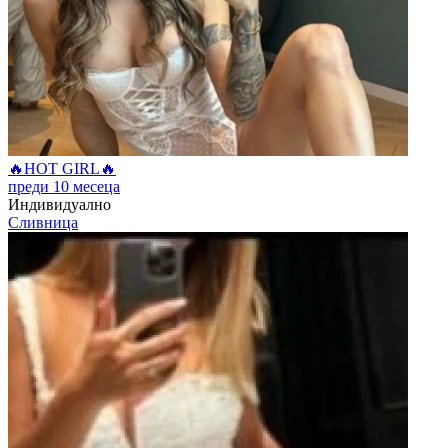
🔥HOT GIRL🔥
преди 10 месеца
Индивидуално
Сливница