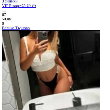
3 снимки
VIP Ескорт 😗 😗 😗
67
50 лв.
0
Велико Търново