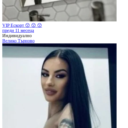
VIP Ескорт 😗 😗 😗
преди 11 месеца
Индивидуално
Велико Търново