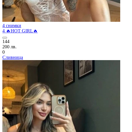
4 снимки
4 🔥HOT GIRL🔥
144
200 лв.
0
Сливница