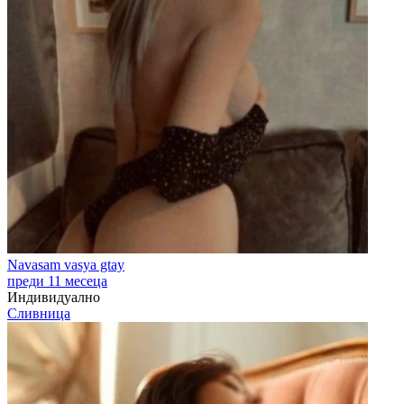
Navasam vasya gtay
преди 11 месеца
Индивидуално
Сливница