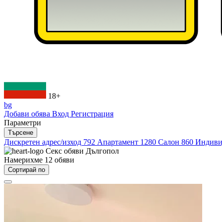
18+
bg
Добави обява
Вход
Регистрация
Параметри
Търсене
Дискретен адрес/изход
792
Апартамент
1280
Салон
860
Индиви
Секс обяви
Дългопол
Намерихме
12
обяви
Сортирай по