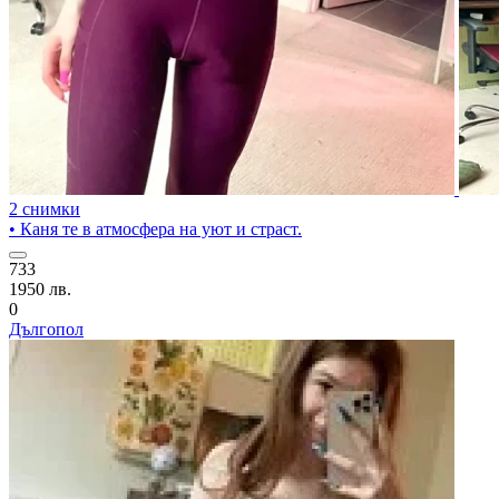
2 снимки
• Каня те в атмосфера на уют и страст.
733
1950 лв.
0
Дългопол