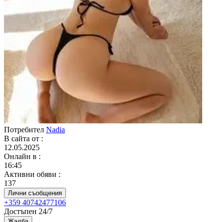
Потребител
Nadia
В сайта от
:
12.05.2025
Онлайн в
:
16:45
Активни обяви
:
137
Лични съобщения
+359 40742477106
Достъпен 24/7
Жалба