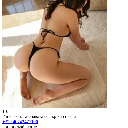
1-6
Интерес към обявата?
Свържи се сега!
+359 40742477106
Пиши съобщение