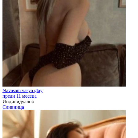
Navasam vasya gtay
преди 11 месеца
Индивидуално
Сливница