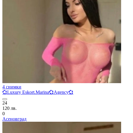
4 снимки
💞Luxury Eskort.Marina💞Agency💞
24
120 лв.
0
Асеновград