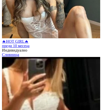
🔥HOT GIRL🔥
преди 10 месеца
Индивидуално
Сливница