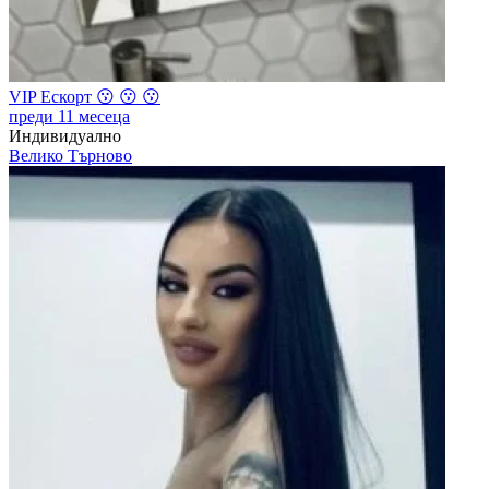
VIP Ескорт 😗 😗 😗
преди 11 месеца
Индивидуално
Велико Търново