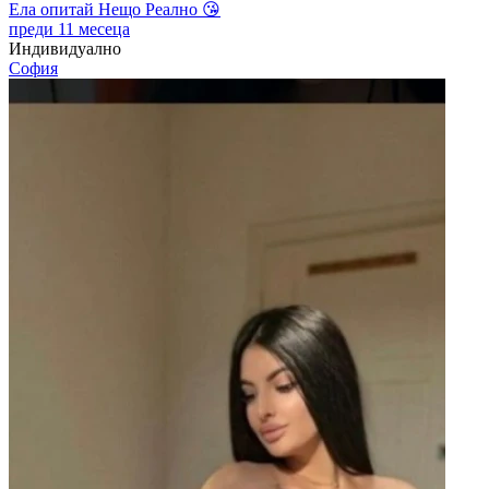
Ела опитай Нещо Реално 😘
преди 11 месеца
Индивидуално
София