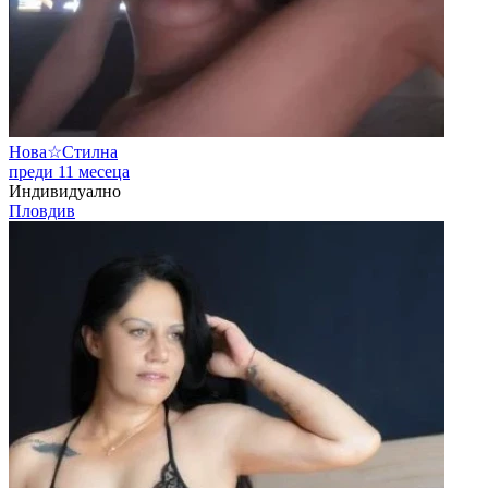
Нова☆Стилна
преди 11 месеца
Индивидуално
Пловдив