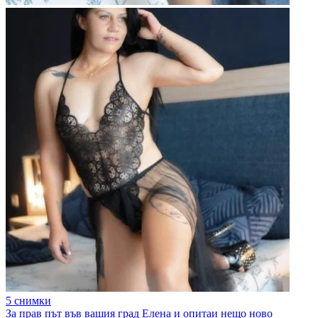
5 снимки
За прав път във вашия град Елена и опитаи нещо ново