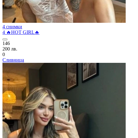
4 снимки
4 🔥HOT GIRL🔥
146
200 лв.
0
Сливница