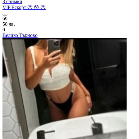
3 снимки
VIP Ескорт 😗 😗 😗
69
50 лв.
0
Велико Търново