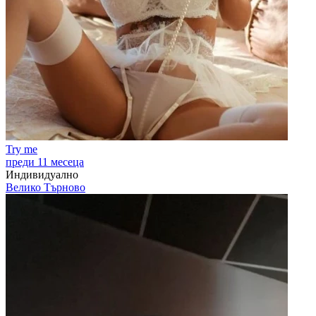
Try me
преди 11 месеца
Индивидуално
Велико Търново