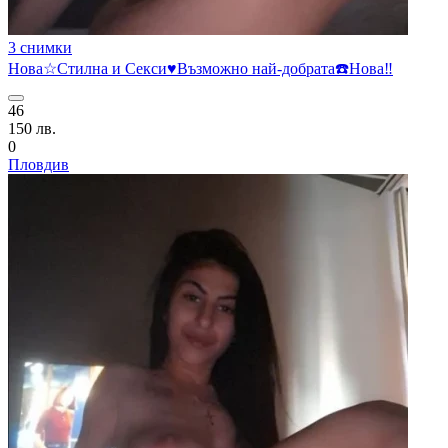
3 снимки
Нова☆Стилна и Секси♥️Възможно най-добрата☎️Нова‼️
46
150 лв.
0
Пловдив