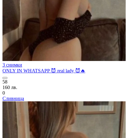
3 снимки
ONLY IN WHATSAPP 😈 real lady 😈🔥
58
160 лв.
0
Сливница