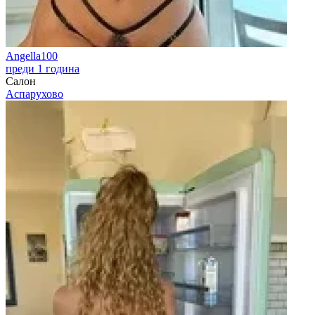
Angella100
преди 1 година
Салон
Аспарухово