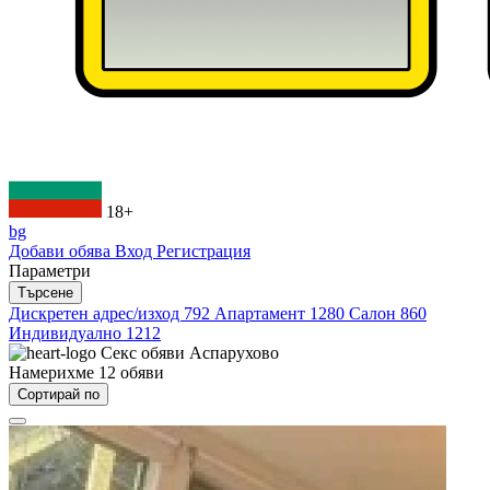
18+
bg
Добави обява
Вход
Регистрация
Параметри
Търсене
Дискретен адрес/изход
792
Апартамент
1280
Салон
860
Индивидуално
1212
Секс обяви
Аспарухово
Намерихме
12
обяви
Сортирай по