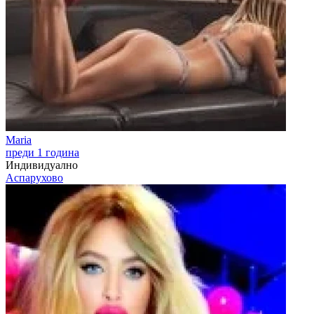
Maria
преди 1 година
Индивидуално
Аспарухово