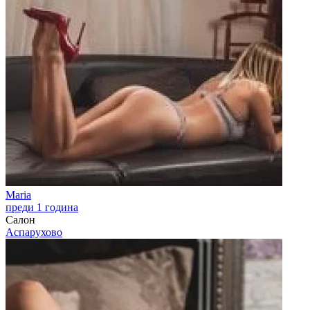
Maria
преди 1 година
Салон
Аспарухово