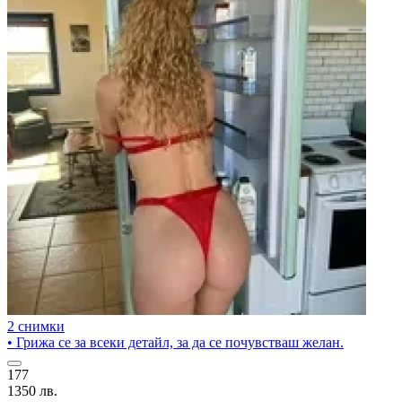
2 снимки
• Грижа се за всеки детайл, за да се почувстваш желан.
177
1350 лв.