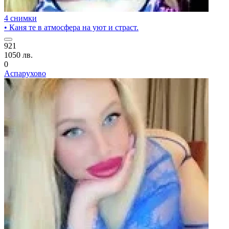
4 снимки
• Каня те в атмосфера на уют и страст.
921
1050 лв.
0
Аспарухово