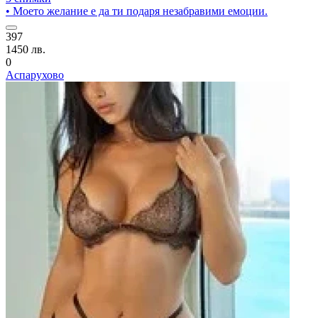
• Моето желание е да ти подаря незабравими емоции.
397
1450 лв.
0
Аспарухово