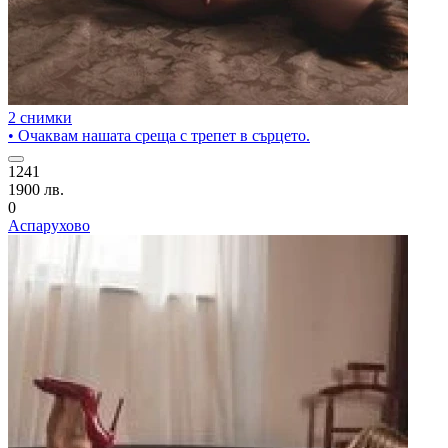
2 снимки
• Очаквам нашата среща с трепет в сърцето.
1241
1900 лв.
0
Аспарухово