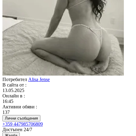
Потребител
Alisa Jense
В сайта от
:
13.05.2025
Онлайн в
:
16:45
Активни обяви
:
137
Лични съобщения
+359 447985706809
Достъпен 24/7
Жалба