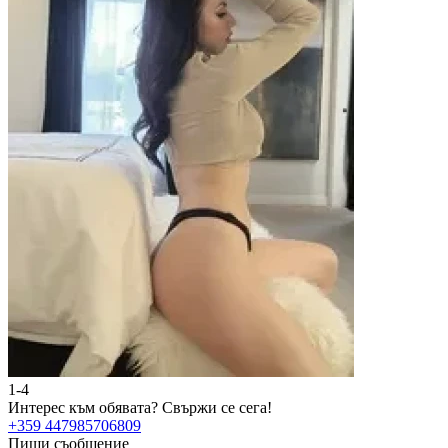
1-4
Интерес към обявата?
Свържи се сега!
+359 447985706809
Пиши съобщение