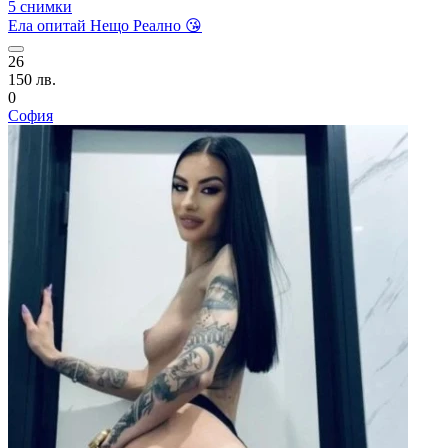
5 снимки
Ела опитай Нещо Реално 😘
26
150 лв.
0
София