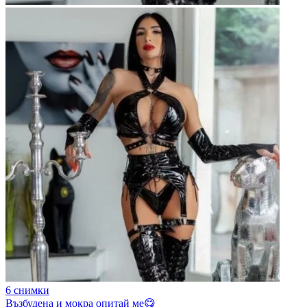
6 снимки
Възбудена и мокра опитай ме😋