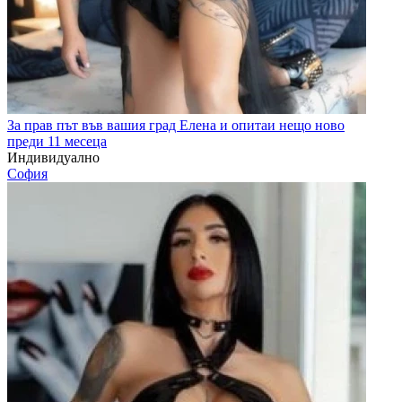
За прав път във вашия град Елена и опитаи нещо ново
преди 11 месеца
Индивидуално
София