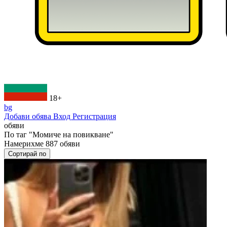
18+
bg
Добави обява
Вход
Регистрация
обяви
По таг
"Момиче на повикване"
Намерихме
887
обяви
Сортирай по