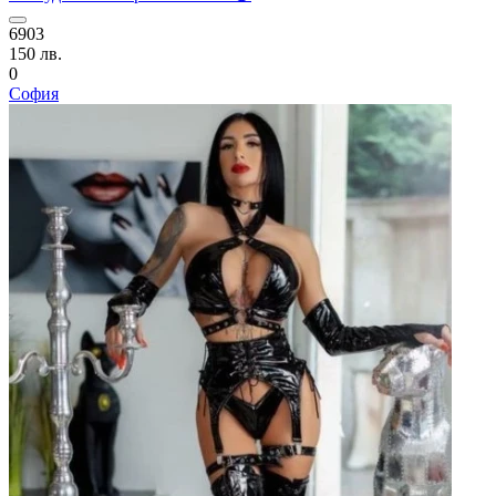
6903
150 лв.
0
София