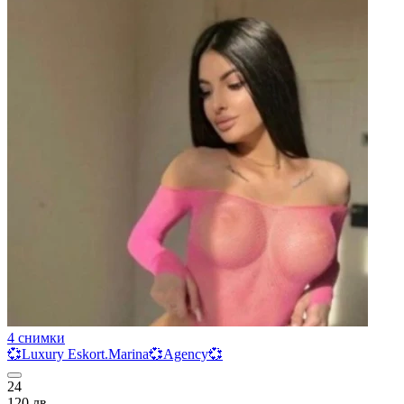
4 снимки
💞Luxury Eskort.Marina💞Agency💞
24
120 лв.