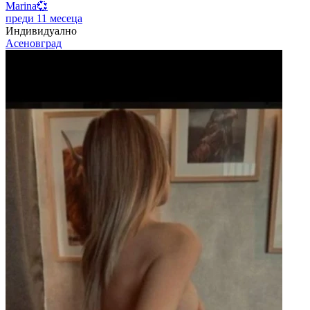
Marina💞
преди 11 месеца
Индивидуално
Асеновград