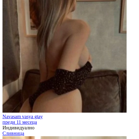
Navasam vasya gtay
преди 11 месеца
Индивидуално
Сливница