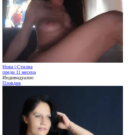
Нова☆Стилна
преди 11 месеца
Индивидуално
Пловдив