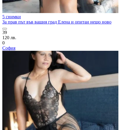
5 снимки
За прав път във вашия град Елена и опитаи нещо ново
39
120 лв.
0
София