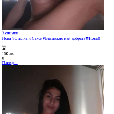
3 снимки
Нова☆Стилна и Секси♥️Възможно най-добрата☎️Нова‼️
46
150 лв.
0
Пловдив