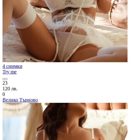
4 снимки
Try me
23
120 лв.
0
Велико Търново