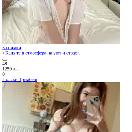
3 снимки
• Каня те в атмосфера на уют и страст.
48
1250 лв.
0
Полски Тръмбеш