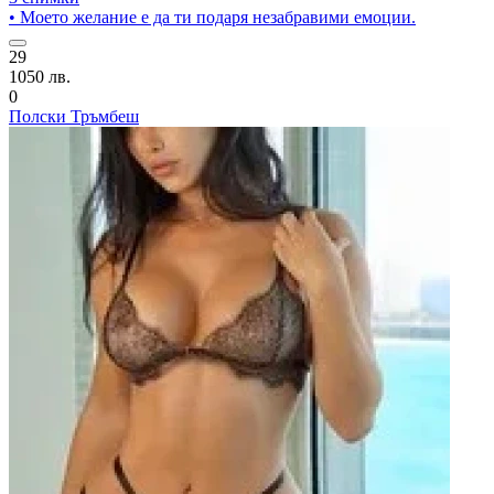
• Моето желание е да ти подаря незабравими емоции.
29
1050 лв.
0
Полски Тръмбеш