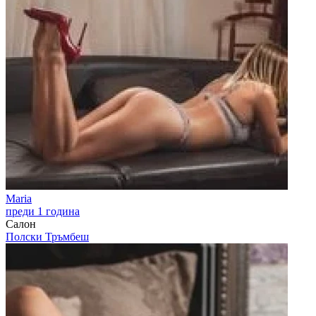
Maria
преди 1 година
Салон
Полски Тръмбеш