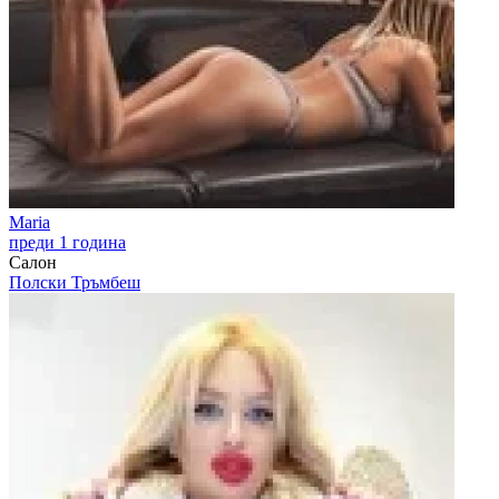
Maria
преди 1 година
Салон
Полски Тръмбеш