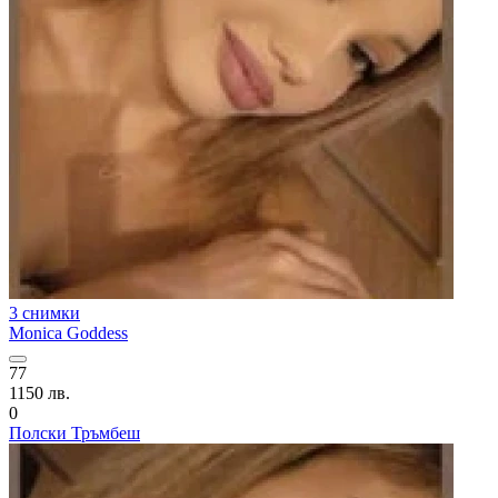
3 снимки
Monica Goddess
77
1150 лв.
0
Полски Тръмбеш