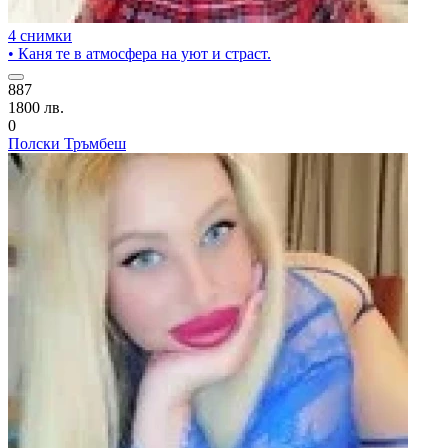
4 снимки
• Каня те в атмосфера на уют и страст.
887
1800 лв.
0
Полски Тръмбеш