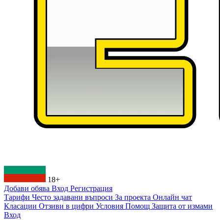
18+
Добави обява
Вход
Регистрация
Тарифи
Често задавани въпроси
За проекта
Онлайн чат
Класации
Отзиви в цифри
Условия
Помощ
Защита от измами
Вход