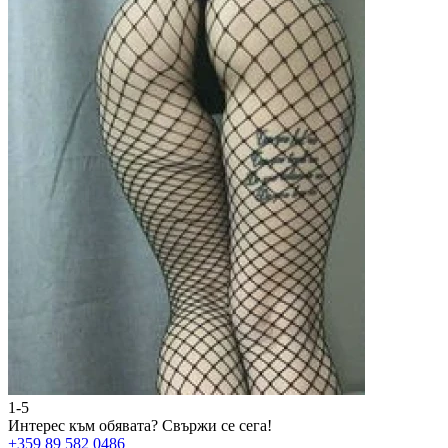
1-5
2
Интерес към обявата?
Свържи се сега!
И
+359 89 582 0486
+