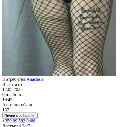
Потребител
Anastasia
В сайта от
:
12.05.2025
Онлайн в
:
16:45
Активни обяви
:
137
Лични съобщения
+359 89 582 0486
Достъпен 24/7