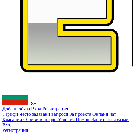
18+
Добави обява
Вход
Регистрация
Тарифи
Често задавани въпроси
За проекта
Онлайн чат
Класации
Отзиви в цифри
Условия
Помощ
Защита от измами
Вход
Регистрация