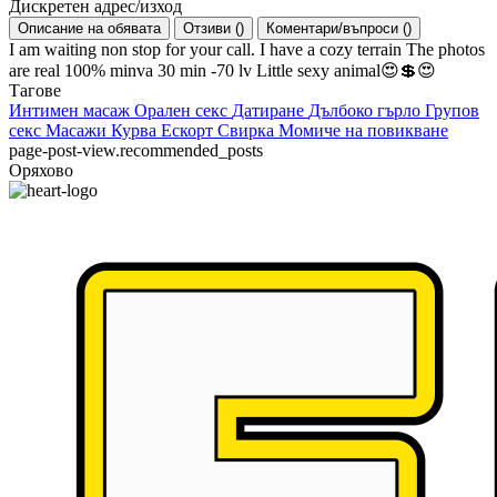
Дискретен адрес/изход
Описание на обявата
Отзиви
(
)
Коментари/въпроси
(
)
I am waiting non stop for your call. I have a cozy terrain The photos
are real 100% minva 30 min -70 lv Little sexy animal😍💲😍
Тагове
Интимен масаж
Орален секс
Датиране
Дълбоко гърло
Групов
секс
Масажи
Курва
Ескорт
Свирка
Момиче на повикване
page-post-view.recommended_posts
Оряхово