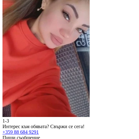
1-3
2
Интерес към обявата?
Свържи се сега!
И
+359 88 684 9291
+
Пиши съобщение