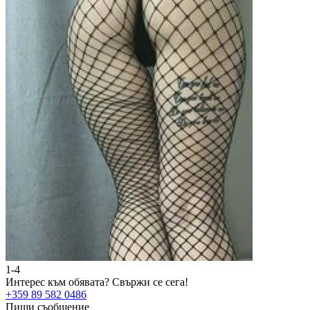
1-4
Интерес към обявата?
Свържи се сега!
+359 89 582 0486
Пиши съобщение