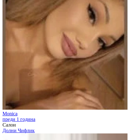
Monica
преди 1 година
Салон
Долни Чифлик