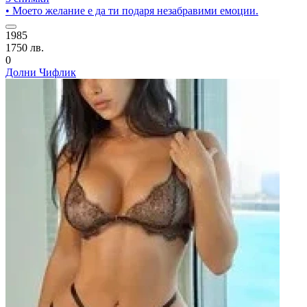
• Моето желание е да ти подаря незабравими емоции.
1985
1750 лв.
0
Долни Чифлик