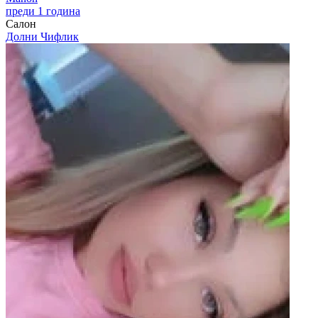
преди 1 година
Салон
Долни Чифлик