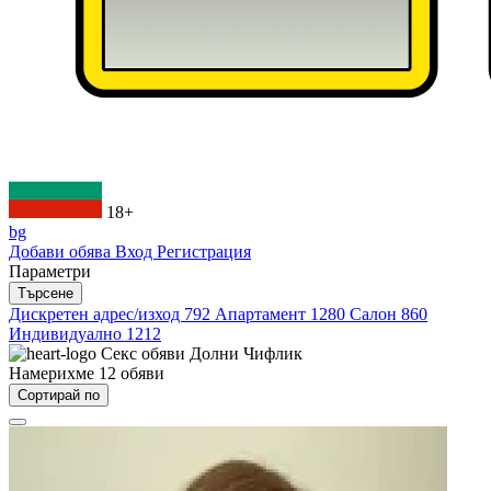
18+
bg
Добави обява
Вход
Регистрация
Параметри
Търсене
Дискретен адрес/изход
792
Апартамент
1280
Салон
860
Индивидуално
1212
Секс обяви
Долни Чифлик
Намерихме
12
обяви
Сортирай по