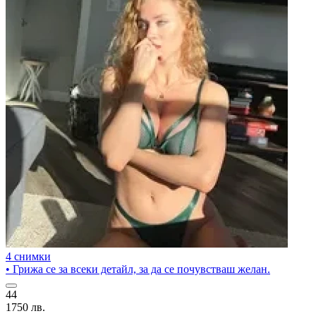
4 снимки
• Грижа се за всеки детайл, за да се почувстваш желан.
44
1750 лв.