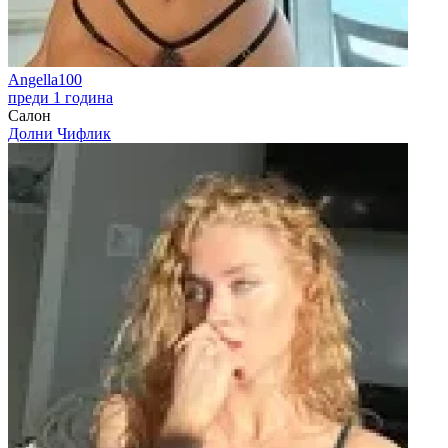
Angella100
преди 1 година
Салон
Долни Чифлик