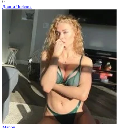
0
Долни Чифлик
Manon