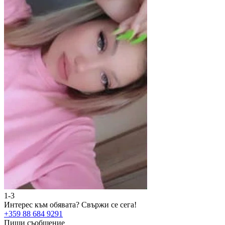
1-3
2
Интерес към обявата?
Свържи се сега!
И
+359 88 684 9291
+
Пиши съобщение