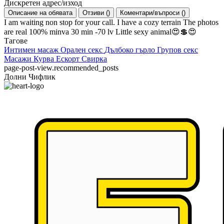
Дискретен адрес/изход
Описание на обявата
Отзиви
(
)
Коментари/въпроси
(
)
I am waiting non stop for your call. I have a cozy terrain The photos
are real 100% minva 30 min -70 lv Little sexy animal😍💲😍
Тагове
Интимен масаж
Орален секс
Дълбоко гърло
Групов секс
Масажи
Курва
Ескорт
Свирка
page-post-view.recommended_posts
Долни Чифлик