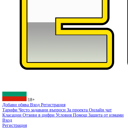
18+
Добави обява
Вход
Регистрация
Тарифи
Често задавани въпроси
За проекта
Онлайн чат
Класации
Отзиви в цифри
Условия
Помощ
Защита от измами
Вход
Регистрация