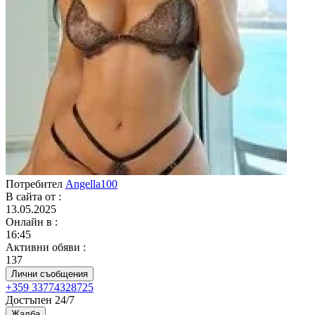
Потребител
Angella100
В сайта от
:
13.05.2025
Онлайн в
:
16:45
Активни обяви
:
137
Лични съобщения
+359 33774328725
Достъпен 24/7
Жалба