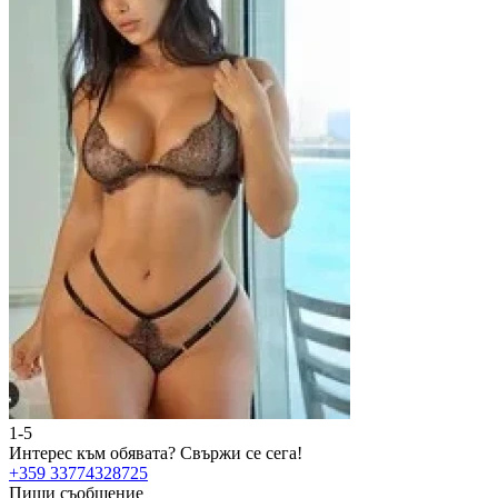
1-5
Интерес към обявата?
Свържи се сега!
+359 33774328725
Пиши съобщение