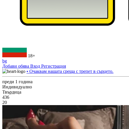
18+
bg
Добави обява
Вход
Регистрация
• Очаквам нашата среща с трепет в сърцето.
преди 1 година
Индивидуално
Твърдица
436
20