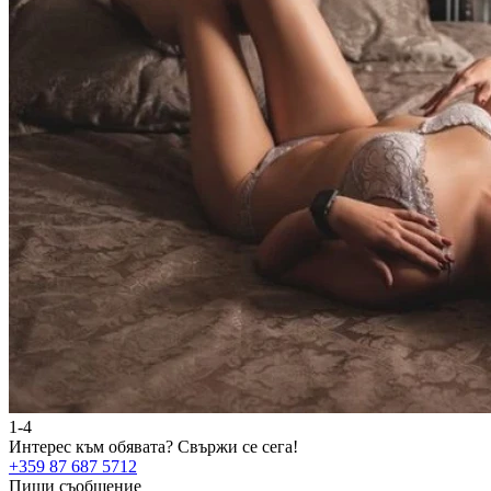
1-4
Интерес към обявата?
Свържи се сега!
+359 87 687 5712
Пиши съобщение