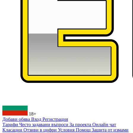
18+
Добави обява
Вход
Регистрация
Тарифи
Често задавани въпроси
За проекта
Онлайн чат
Класации
Отзиви в цифри
Условия
Помощ
Защита от измами