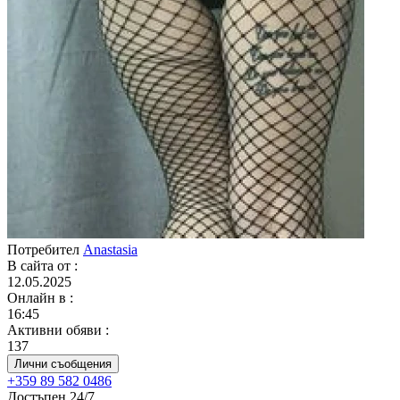
Потребител
Anastasia
В сайта от
:
12.05.2025
Онлайн в
:
16:45
Активни обяви
:
137
Лични съобщения
+359 89 582 0486
Достъпен 24/7