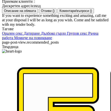
Приемам клиенти
:
Дискретен адрес/изход
Описание на обявата
Отзиви
(
)
Коментари/въпроси
(
)
If you want to experience something exciting and amazing, call me
at your disposal I will be as long as you wish. Come and be satisfied
with my tender body.
Тагове
Орален секс
Датиране
Дълбоко гърло
Групов секс
Ръчна
работа
Момиче на повикване
page-post-view.recommended_posts
Твърдица