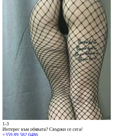
1-3
2
Интерес към обявата?
Свържи се сега!
И
+359 89 582 0486
+