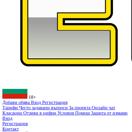
18+
Добави обява
Вход
Регистрация
Тарифи
Често задавани въпроси
За проекта
Онлайн чат
Класации
Отзиви в цифри
Условия
Помощ
Защита от измами
Вход
Регистрация
Контакт