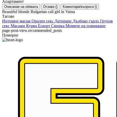
Апартамент
Описание на обявата
Отзиви
(
)
Коментари/въпроси
(
)
Beautiful blonde Bulgarian call girl in Varna
Тагове
Интимен масаж
Орален секс
Датиране
Дълбоко гърло
Групов
секс
Масажи
Курва
Ескорт
Свирка
Момиче на повикване
page-post-view.recommended_posts
Поморие