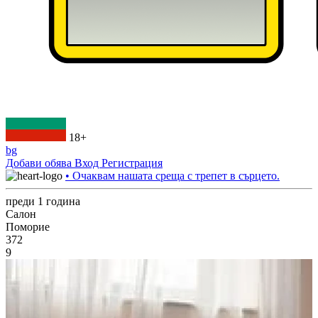
18+
bg
Добави обява
Вход
Регистрация
• Очаквам нашата среща с трепет в сърцето.
преди 1 година
Салон
Поморие
372
9