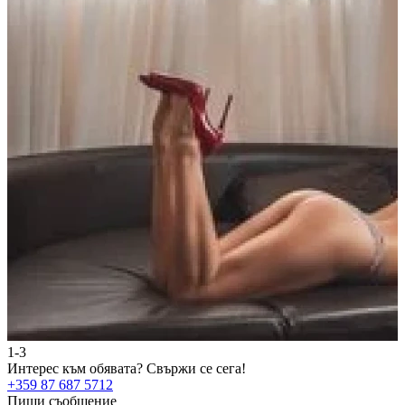
1-3
2
Интерес към обявата?
Свържи се сега!
И
+359 87 687 5712
+
Пиши съобщение