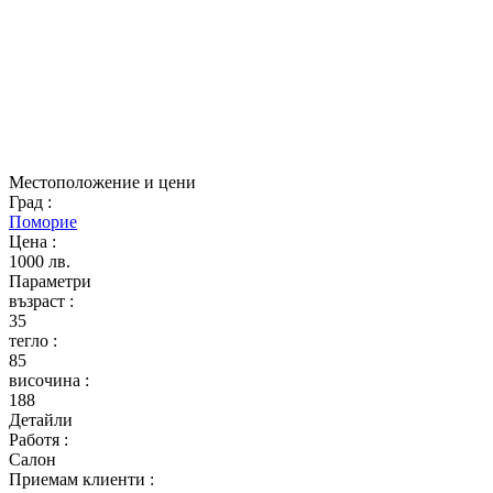
Местоположение и цени
Град
:
Поморие
Цена
:
1000 лв.
Параметри
възраст
:
35
тегло
:
85
височина
:
188
Детайли
Работя
:
Салон
Приемам клиенти
: