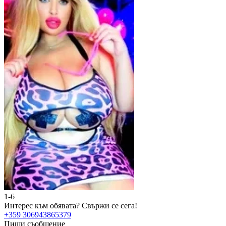
1-6
Интерес към обявата?
Свържи се сега!
+359 306943865379
Пиши съобщение