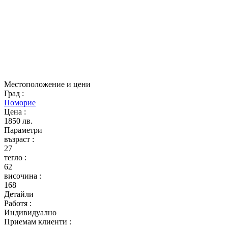
Местоположение и цени
Град
:
Поморие
Цена
:
1850 лв.
Параметри
възраст
:
27
тегло
:
62
височина
:
168
Детайли
Работя
:
Индивидуално
Приемам клиенти
: