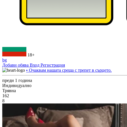
18+
bg
Добави обява
Вход
Регистрация
• Очаквам нашата среща с трепет в сърцето.
преди 1 година
Индивидуално
Трявна
162
8