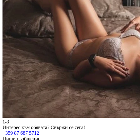
1-3
Интерес към обявата?
Свържи се сега!
+359 87 687 5712
Пиши съобщение