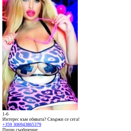
1-6
2
Интерес към обявата?
Свържи се сега!
И
+359 306943865379
+
Пиши съобщение