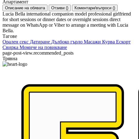
Апартамент
Описание на обявата
Отзиви
(
)
Коментари/въпроси
(
)
Lucia Bella international companion model professional girlfriend
for short sessions or dinner dates or overnight sessions direct
message on WhatsApp or Viber to arrange a meeting with Lucia
Bella.
Тагове
Орален секс
Датиране
Дълбоко гърло
Масажи
Курва
Ескорт
Свирка
Момиче на повикване
page-post-view.recommended_posts
Трявна