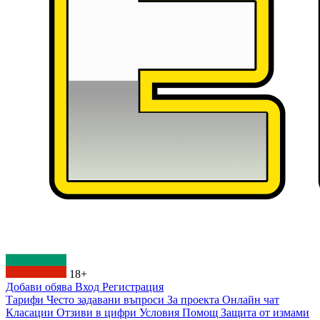
18+
Добави обява
Вход
Регистрация
Тарифи
Често задавани въпроси
За проекта
Онлайн чат
Класации
Отзиви в цифри
Условия
Помощ
Защита от измами