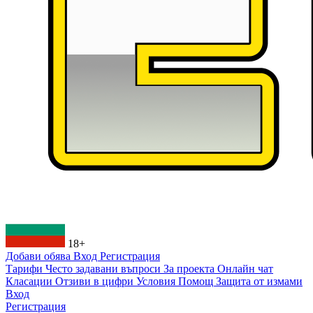
18+
Добави обява
Вход
Регистрация
Тарифи
Често задавани въпроси
За проекта
Онлайн чат
Класации
Отзиви в цифри
Условия
Помощ
Защита от измами
Вход
Регистрация