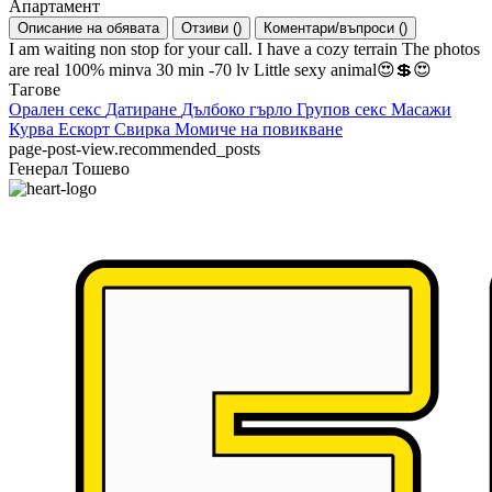
Апартамент
Описание на обявата
Отзиви
(
)
Коментари/въпроси
(
)
I am waiting non stop for your call. I have a cozy terrain The photos
are real 100% minva 30 min -70 lv Little sexy animal😍💲😍
Тагове
Орален секс
Датиране
Дълбоко гърло
Групов секс
Масажи
Курва
Ескорт
Свирка
Момиче на повикване
page-post-view.recommended_posts
Генерал Тошево