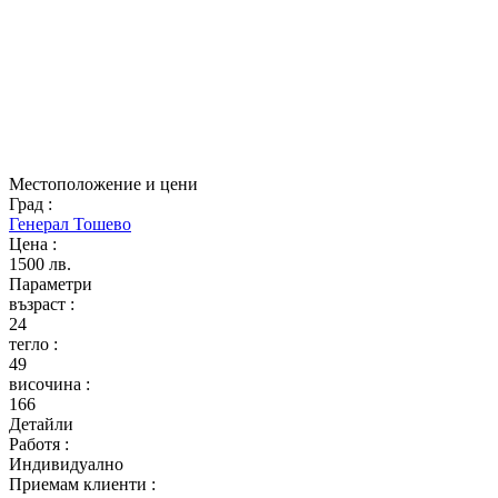
Местоположение и цени
Град
:
Генерал Тошево
Цена
:
1500 лв.
Параметри
възраст
:
24
тегло
:
49
височина
:
166
Детайли
Работя
:
Индивидуално
Приемам клиенти
: