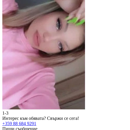
1-3
2
Интерес към обявата?
Свържи се сега!
И
+359 88 684 9291
+
Пиши съобщение