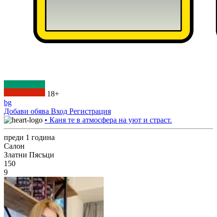
18+
bg
Добави обява
Вход
Регистрация
• Каня те в атмосфера на уют и страст.
преди 1 година
Салон
Златни Пясъци
150
9