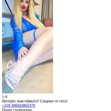
1-4
2
Интерес към обявата?
Свържи се сега!
И
+359 306943865379
+
Пиши съобщение