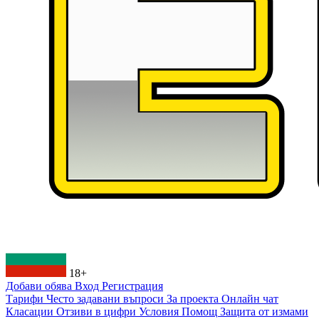
18+
Добави обява
Вход
Регистрация
Тарифи
Често задавани въпроси
За проекта
Онлайн чат
Класации
Отзиви в цифри
Условия
Помощ
Защита от измами