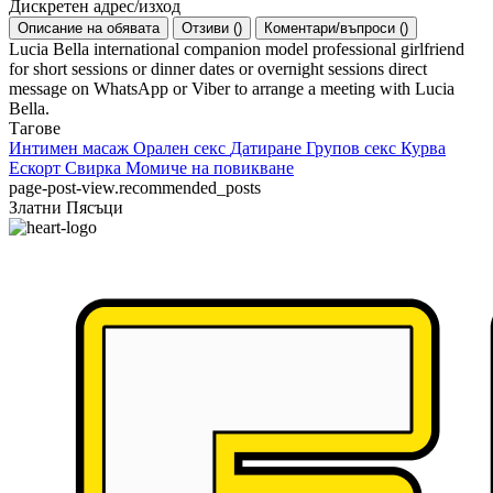
Дискретен адрес/изход
Описание на обявата
Отзиви
(
)
Коментари/въпроси
(
)
Lucia Bella international companion model professional girlfriend
for short sessions or dinner dates or overnight sessions direct
message on WhatsApp or Viber to arrange a meeting with Lucia
Bella.
Тагове
Интимен масаж
Орален секс
Датиране
Групов секс
Курва
Ескорт
Свирка
Момиче на повикване
page-post-view.recommended_posts
Златни Пясъци