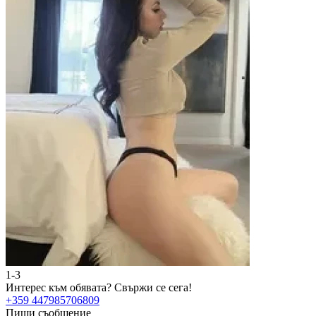
1-3
Интерес към обявата?
Свържи се сега!
+359 447985706809
Пиши съобщение