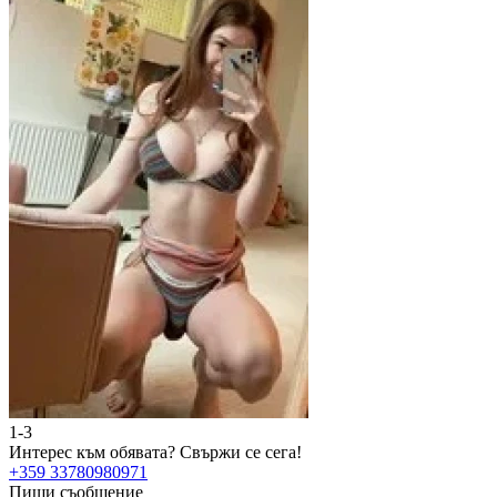
1-3
2
Интерес към обявата?
Свържи се сега!
И
+359 33780980971
+
Пиши съобщение