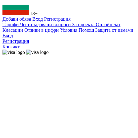
18+
Добави обява
Вход
Регистрация
Тарифи
Често задавани въпроси
За проекта
Онлайн чат
Класации
Отзиви в цифри
Условия
Помощ
Защита от измами
Вход
Регистрация
Контакт