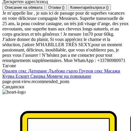
Дискретен адрес/изход
Описание на обявата
Отзиви
(
)
Коментари/въпроси
(
)
Je m’appelle lise , je suis ici de passage pour de superbes vacances
en votre délicieuse compagnie Messieurs. Superbe transexuelle de
25 ans, la peau couleur castagne, un très joli visage d’ange, des yeux
envoutants, une superbe trans aux cheveux longs naturels, et au
corps gracieux et très généreux ! Je mesure 1m70 pour 60kg.
J’adore donner du plaisir, Si vous appréciez le charme et la
séduction, j'adore M'HABILLER TRÈS SEXY,pour un moment
passionnant, délicieux, inoubliable, que vous n'oublierez pas, je
peux vous l’assurer ! N’hésitez pas a me contacter pour tout
renseignements supplémentaires. Mon WhatsApp : +33780980971
Тагове
Орален секс
Датиране
Дълбоко гърло
Групов секс
Масажи
Курва
Ескорт
Свирка
Момиче на повикване
page-post-view.recommended_posts
Сандански