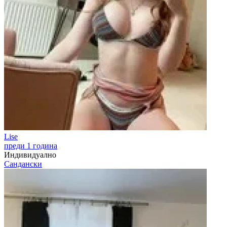
Lise
преди 1 година
Индивидуално
Сандански