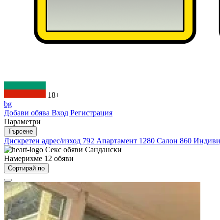
18+
bg
Добави обява
Вход
Регистрация
Параметри
Търсене
Дискретен адрес/изход
792
Апартамент
1280
Салон
860
Индиви
Секс обяви
Сандански
Намерихме
12
обяви
Сортирай по