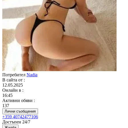
Потребител
Nadia
В сайта от
:
12.05.2025
Онлайн в
:
16:45
Активни обяви
:
137
Лични съобщения
+359 40742477106
Достъпен 24/7
Жалба