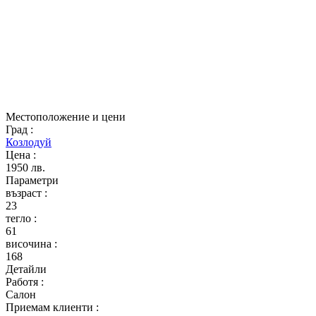
Местоположение и цени
Град
:
Козлодуй
Цена
:
1950 лв.
Параметри
възраст
:
23
тегло
:
61
височина
:
168
Детайли
Работя
:
Салон
Приемам клиенти
: