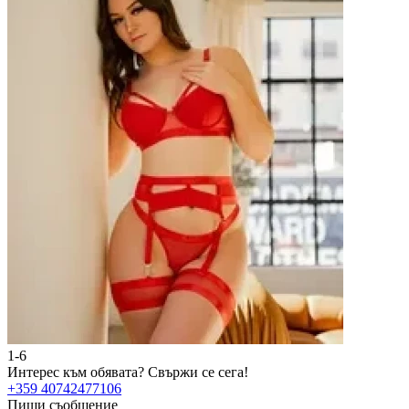
1-6
Интерес към обявата?
Свържи се сега!
+359 40742477106
Пиши съобщение