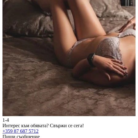
1-4
2
Интерес към обявата?
Свържи се сега!
И
+359 87 687 5712
+
Пиши съобщение