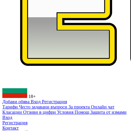
18+
Добави обява
Вход
Регистрация
Тарифи
Често задавани въпроси
За проекта
Онлайн чат
Класации
Отзиви в цифри
Условия
Помощ
Защита от измами
Вход
Регистрация
Контакт