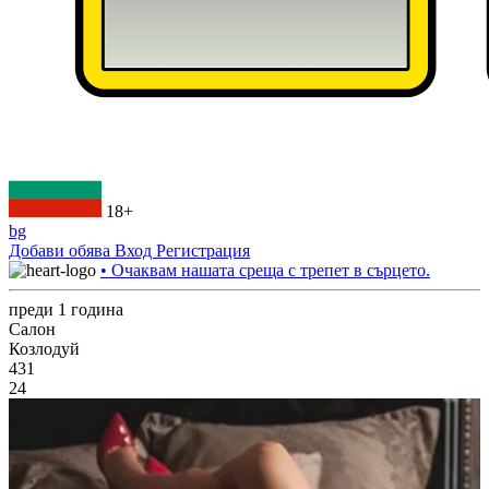
18+
bg
Добави обява
Вход
Регистрация
• Очаквам нашата среща с трепет в сърцето.
преди 1 година
Салон
Козлодуй
431
24