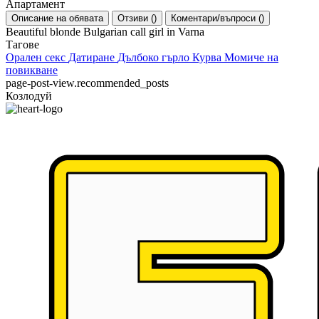
Апартамент
Описание на обявата
Отзиви
(
)
Коментари/въпроси
(
)
Beautiful blonde Bulgarian call girl in Varna
Тагове
Орален секс
Датиране
Дълбоко гърло
Курва
Момиче на
повикване
page-post-view.recommended_posts
Козлодуй