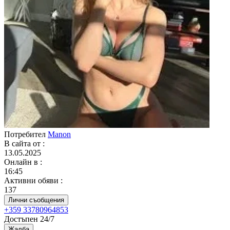
Потребител
Manon
В сайта от
:
13.05.2025
Онлайн в
:
16:45
Активни обяви
:
137
Лични съобщения
+359 33780964853
Достъпен 24/7
Жалба