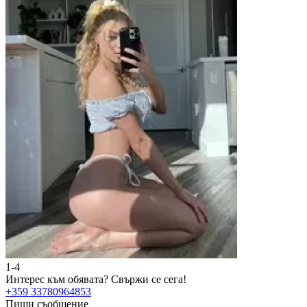
1-4
Интерес към обявата?
Свържи се сега!
+359 33780964853
Пиши съобщение