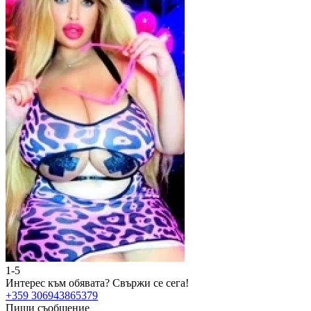
1-5
Интерес към обявата?
Свържи се сега!
+359 306943865379
Пиши съобщение