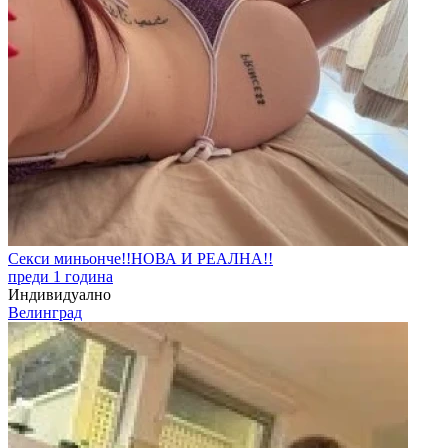
Секси миньонче!!НОВА И РЕАЛНА!!
преди 1 година
Индивидуално
Велинград