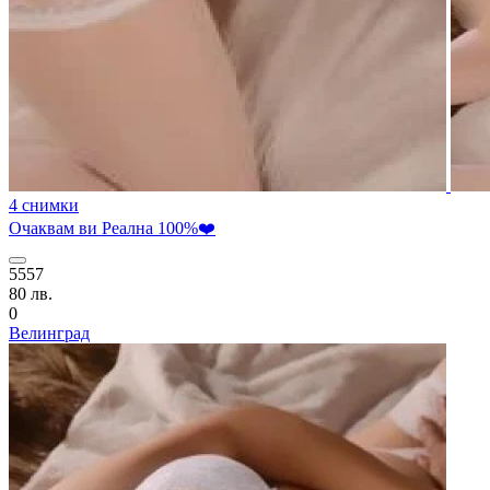
4 снимки
Очаквам ви Реална 100%❤️
5557
80 лв.
0
Велинград