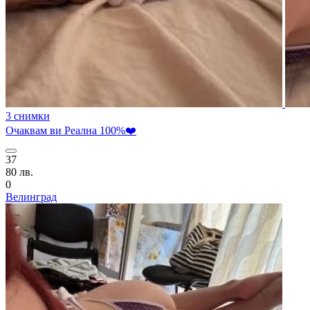
3 снимки
Очаквам ви Реална 100%❤️
37
80 лв.
0
Велинград