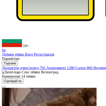
18+
bg
Добави обява
Вход
Регистрация
Параметри
Търсене
Дискретен адрес/изход
792
Апартамент
1280
Салон
860
Индиви
Секс обяви
Велинград
Намерихме
14
обяви
Сортирай по