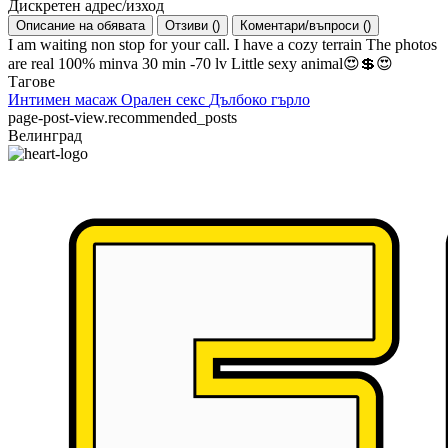
Дискретен адрес/изход
Описание на обявата
Отзиви
(
)
Коментари/въпроси
(
)
I am waiting non stop for your call. I have a cozy terrain The photos
are real 100% minva 30 min -70 lv Little sexy animal😍💲😍
Тагове
Интимен масаж
Орален секс
Дълбоко гърло
page-post-view.recommended_posts
Велинград