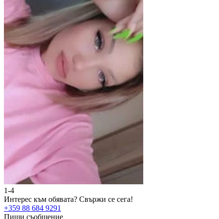
1-4
2
Интерес към обявата?
Свържи се сега!
И
+359 88 684 9291
+
Пиши съобщение