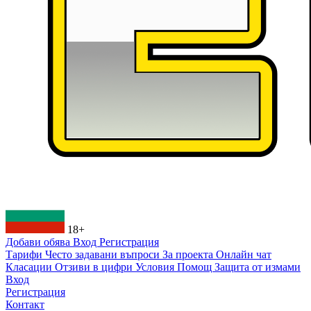
18+
Добави обява
Вход
Регистрация
Тарифи
Често задавани въпроси
За проекта
Онлайн чат
Класации
Отзиви в цифри
Условия
Помощ
Защита от измами
Вход
Регистрация
Контакт