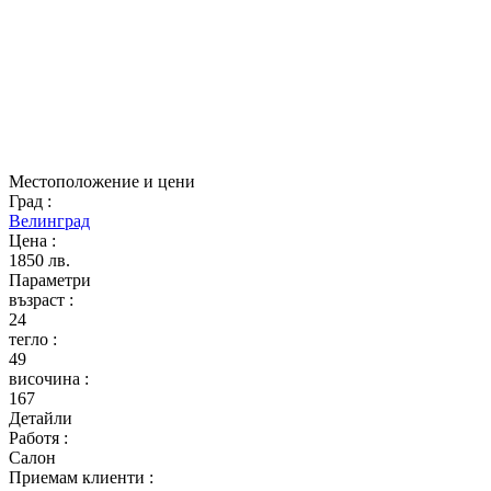
Местоположение и цени
Град
:
Велинград
Цена
:
1850 лв.
Параметри
възраст
:
24
тегло
:
49
височина
:
167
Детайли
Работя
:
Салон
Приемам клиенти
: