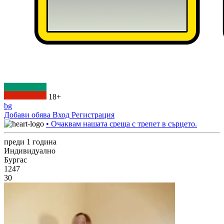
18+
bg
Добави обява
Вход
Регистрация
• Очаквам нашата среща с трепет в сърцето.
преди 1 година
Индивидуално
Бургас
1247
30