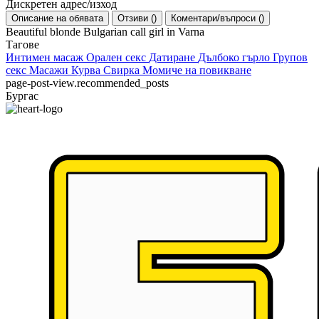
Дискретен адрес/изход
Описание на обявата
Отзиви
(
)
Коментари/въпроси
(
)
Beautiful blonde Bulgarian call girl in Varna
Тагове
Интимен масаж
Орален секс
Датиране
Дълбоко гърло
Групов
секс
Масажи
Курва
Свирка
Момиче на повикване
page-post-view.recommended_posts
Бургас