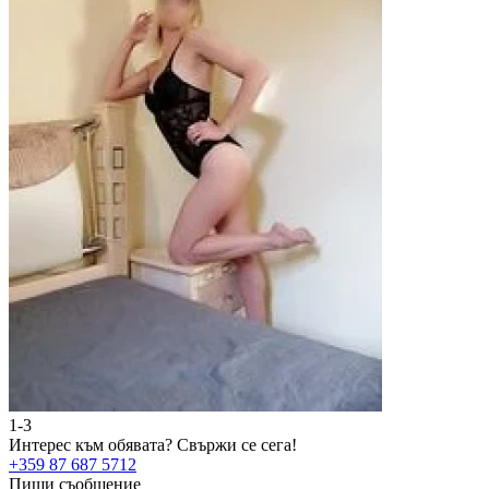
1-3
2
Интерес към обявата?
Свържи се сега!
И
+359 87 687 5712
+
Пиши съобщение