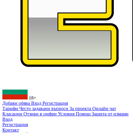
18+
Добави обява
Вход
Регистрация
Тарифи
Често задавани въпроси
За проекта
Онлайн чат
Класации
Отзиви в цифри
Условия
Помощ
Защита от измами
Вход
Регистрация
Контакт