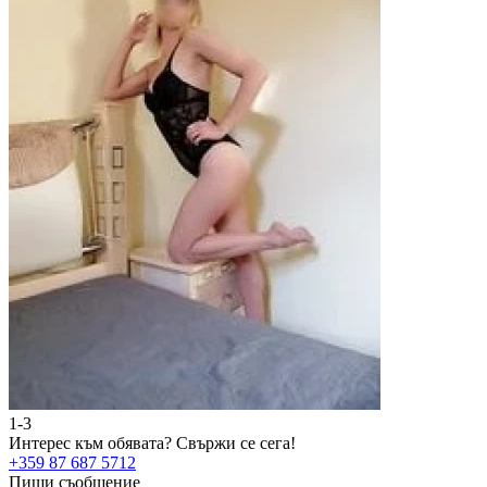
1-3
2
Интерес към обявата?
Свържи се сега!
И
+359 87 687 5712
+
Пиши съобщение