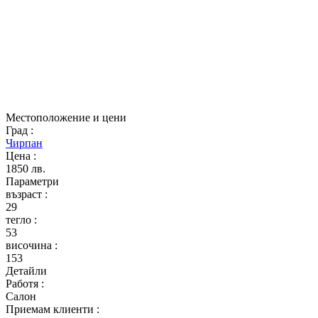
Местоположение и цени
Град
:
Чирпан
Цена
:
1850 лв.
Параметри
възраст
:
29
тегло
:
53
височина
:
153
Детайли
Работя
:
Салон
Приемам клиенти
: