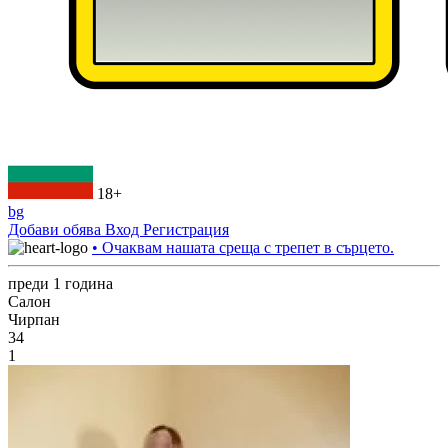
18+
bg
Добави обява
Вход
Регистрация
• Очаквам нашата среща с трепет в сърцето.
преди 1 година
Салон
Чирпан
34
1