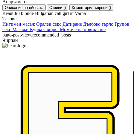
Апартамент
Описание на обявата
Отзиви
(
)
Коментари/въпроси
(
)
Beautiful blonde Bulgarian call girl in Varna
Тагове
Интимен масаж
Орален секс
Датиране
Дълбоко гърло
Групов
секс
Масажи
Курва
Свирка
Момиче на повикване
page-post-view.recommended_posts
Чирпан