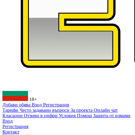
18+
Добави обява
Вход
Регистрация
Тарифи
Често задавани въпроси
За проекта
Онлайн чат
Класации
Отзиви в цифри
Условия
Помощ
Защита от измами
Вход
Регистрация
Контакт