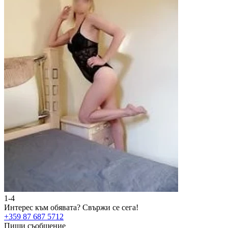
1-4
2
Интерес към обявата?
Свържи се сега!
И
+359 87 687 5712
+
Пиши съобщение