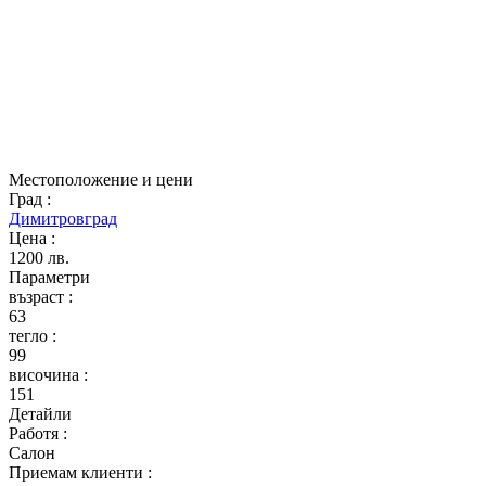
Местоположение и цени
Град
:
Димитровград
Цена
:
1200 лв.
Параметри
възраст
:
63
тегло
:
99
височина
:
151
Детайли
Работя
:
Салон
Приемам клиенти
: