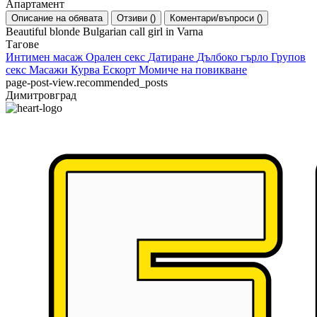
Апартамент
Описание на обявата
Отзиви
(
)
Коментари/въпроси
(
)
Beautiful blonde Bulgarian call girl in Varna
Тагове
Интимен масаж
Орален секс
Датиране
Дълбоко гърло
Групов
секс
Масажи
Курва
Ескорт
Момиче на повикване
page-post-view.recommended_posts
Димитровград