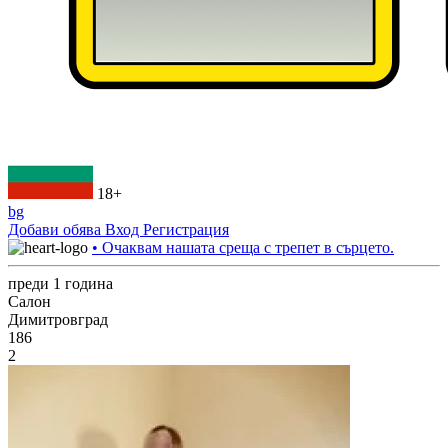
18+
bg
Добави обява
Вход
Регистрация
• Очаквам нашата среща с трепет в сърцето.
преди 1 година
Салон
Димитровград
186
2