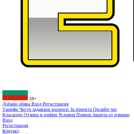
18+
Добави обява
Вход
Регистрация
Тарифи
Често задавани въпроси
За проекта
Онлайн чат
Класации
Отзиви в цифри
Условия
Помощ
Защита от измами
Вход
Регистрация
Контакт