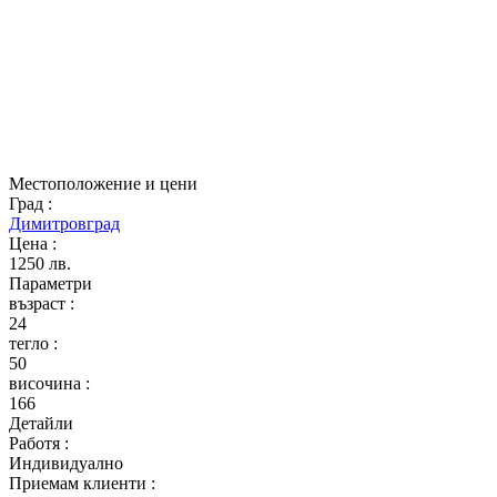
Местоположение и цени
Град
:
Димитровград
Цена
:
1250 лв.
Параметри
възраст
:
24
тегло
:
50
височина
:
166
Детайли
Работя
:
Индивидуално
Приемам клиенти
: