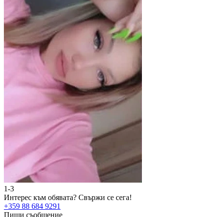
1-3
2
Интерес към обявата?
Свържи се сега!
И
+359 88 684 9291
+
Пиши съобщение