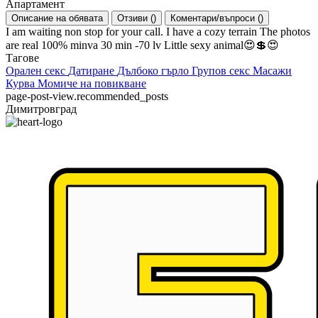
Апартамент
Описание на обявата
Отзиви
(
)
Коментари/въпроси
(
)
I am waiting non stop for your call. I have a cozy terrain The photos
are real 100% minva 30 min -70 lv Little sexy animal😍💲😍
Тагове
Орален секс
Датиране
Дълбоко гърло
Групов секс
Масажи
Курва
Момиче на повикване
page-post-view.recommended_posts
Димитровград