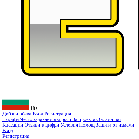
18+
Добави обява
Вход
Регистрация
Тарифи
Често задавани въпроси
За проекта
Онлайн чат
Класации
Отзиви в цифри
Условия
Помощ
Защита от измами
Вход
Регистрация