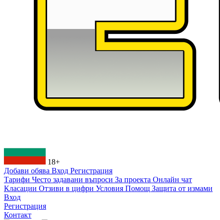
18+
Добави обява
Вход
Регистрация
Тарифи
Често задавани въпроси
За проекта
Онлайн чат
Класации
Отзиви в цифри
Условия
Помощ
Защита от измами
Вход
Регистрация
Контакт