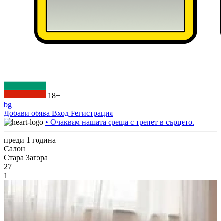
18+
bg
Добави обява
Вход
Регистрация
• Очаквам нашата среща с трепет в сърцето.
преди 1 година
Салон
Стара Загора
27
1