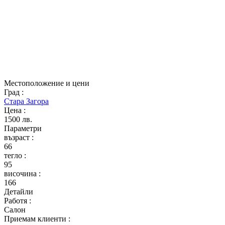
Местоположение и цени
Град
:
Стара Загора
Цена
:
1500 лв.
Параметри
възраст
:
66
тегло
:
95
височина
:
166
Детайли
Работя
:
Салон
Приемам клиенти
: