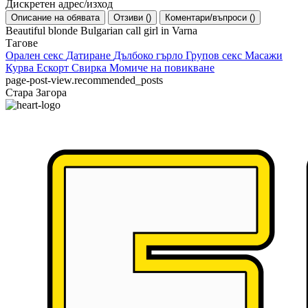
Дискретен адрес/изход
Описание на обявата
Отзиви
(
)
Коментари/въпроси
(
)
Beautiful blonde Bulgarian call girl in Varna
Тагове
Орален секс
Датиране
Дълбоко гърло
Групов секс
Масажи
Курва
Ескорт
Свирка
Момиче на повикване
page-post-view.recommended_posts
Стара Загора