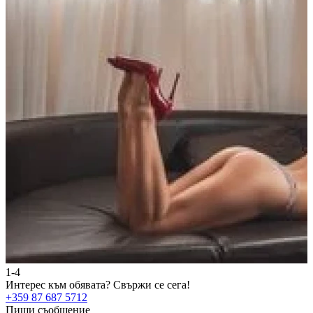
1-4
2
Интерес към обявата?
Свържи се сега!
И
+359 87 687 5712
+
Пиши съобщение