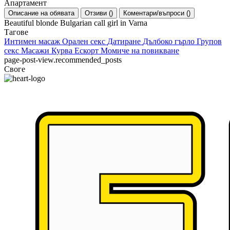
Апартамент
Описание на обявата
Отзиви
(
)
Коментари/въпроси
(
)
Beautiful blonde Bulgarian call girl in Varna
Тагове
Интимен масаж
Орален секс
Датиране
Дълбоко гърло
Групов
секс
Масажи
Курва
Ескорт
Момиче на повикване
page-post-view.recommended_posts
Своге