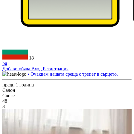
18+
bg
Добави обява
Вход
Регистрация
• Очаквам нашата среща с трепет в сърцето.
преди 1 година
Салон
Своге
48
3