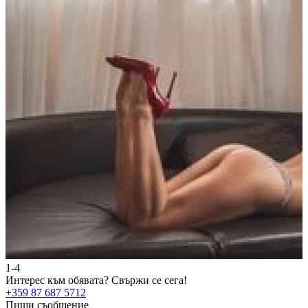
1-4
2
Интерес към обявата?
Свържи се сега!
И
+359 87 687 5712
+
Пиши съобщение