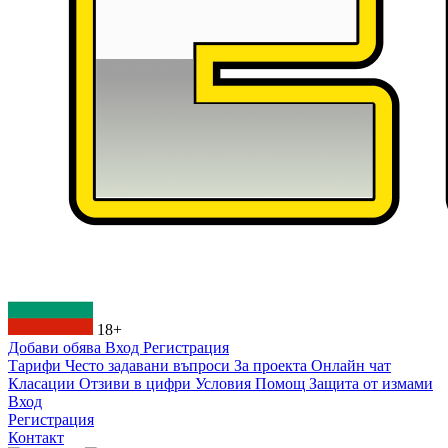
18+
Добави обява
Вход
Регистрация
Тарифи
Често задавани въпроси
За проекта
Онлайн чат
Класации
Отзиви в цифри
Условия
Помощ
Защита от измами
Вход
Регистрация
Контакт