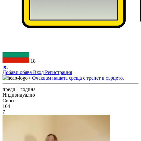
18+
bg
Добави обява
Вход
Регистрация
• Очаквам нашата среща с трепет в сърцето.
преди 1 година
Индивидуално
Своге
164
7