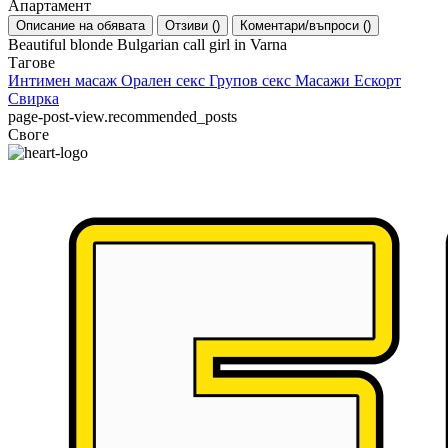
Апартамент
Описание на обявата
Отзиви
(
)
Коментари/въпроси
(
)
Beautiful blonde Bulgarian call girl in Varna
Тагове
Интимен масаж
Орален секс
Групов секс
Масажи
Ескорт
Свирка
page-post-view.recommended_posts
Своге