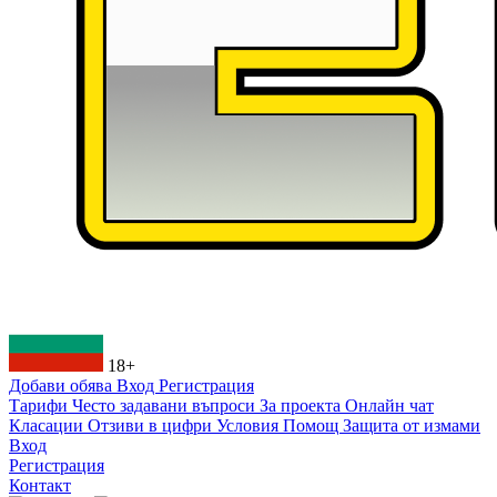
18+
Добави обява
Вход
Регистрация
Тарифи
Често задавани въпроси
За проекта
Онлайн чат
Класации
Отзиви в цифри
Условия
Помощ
Защита от измами
Вход
Регистрация
Контакт