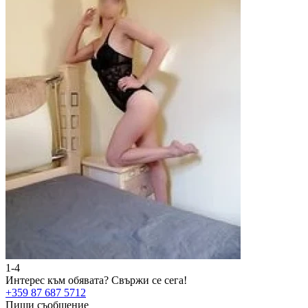
1-4
2
Интерес към обявата?
Свържи се сега!
И
+359 87 687 5712
+
Пиши съобщение