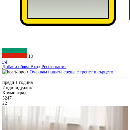
18+
bg
Добави обява
Вход
Регистрация
• Очаквам нашата среща с трепет в сърцето.
преди 1 година
Индивидуално
Крумовград
3247
22