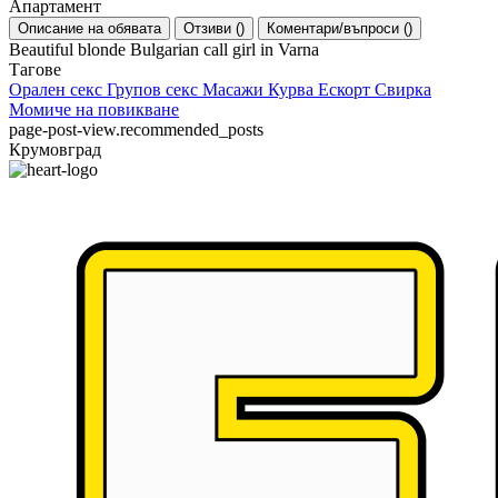
Апартамент
Описание на обявата
Отзиви
(
)
Коментари/въпроси
(
)
Beautiful blonde Bulgarian call girl in Varna
Тагове
Орален секс
Групов секс
Масажи
Курва
Ескорт
Свирка
Момиче на повикване
page-post-view.recommended_posts
Крумовград