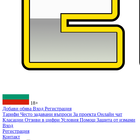
18+
Добави обява
Вход
Регистрация
Тарифи
Често задавани въпроси
За проекта
Онлайн чат
Класации
Отзиви в цифри
Условия
Помощ
Защита от измами
Вход
Регистрация
Контакт