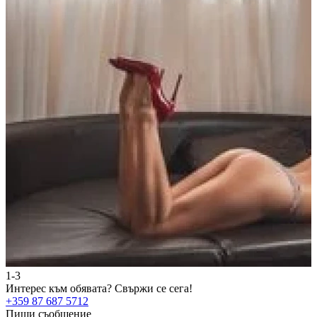
1-3
2
Интерес към обявата?
Свържи се сега!
И
+359 87 687 5712
+
Пиши съобщение