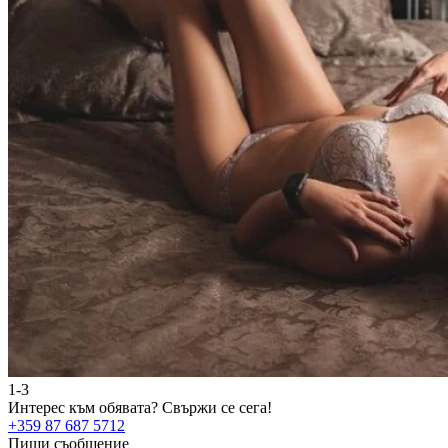
1-3
Интерес към обявата?
Свържи се сега!
+359 87 687 5712
Пиши съобщение