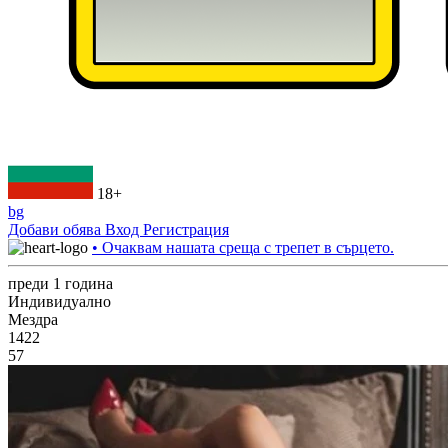
18+
bg
Добави обява
Вход
Регистрация
• Очаквам нашата среща с трепет в сърцето.
преди 1 година
Индивидуално
Мездра
1422
57