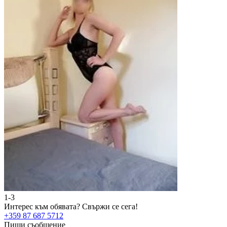
1-3
2
Интерес към обявата?
Свържи се сега!
И
+359 87 687 5712
+
Пиши съобщение