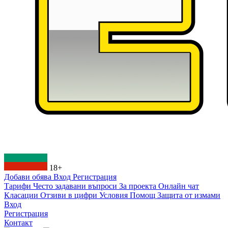
18+
Добави обява
Вход
Регистрация
Тарифи
Често задавани въпроси
За проекта
Онлайн чат
Класации
Отзиви в цифри
Условия
Помощ
Защита от измами
Вход
Регистрация
Контакт