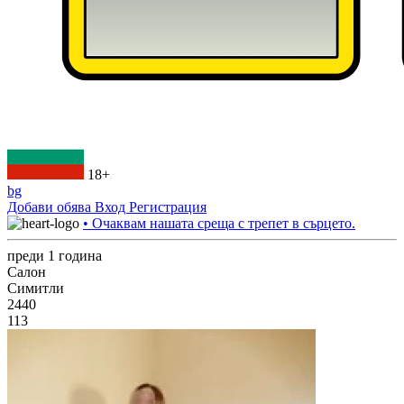
18+
bg
Добави обява
Вход
Регистрация
• Очаквам нашата среща с трепет в сърцето.
преди 1 година
Салон
Симитли
2440
113