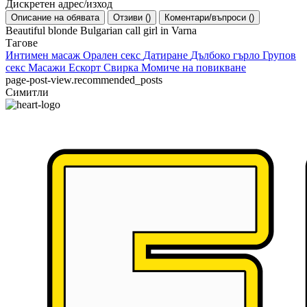
Дискретен адрес/изход
Описание на обявата
Отзиви
(
)
Коментари/въпроси
(
)
Beautiful blonde Bulgarian call girl in Varna
Тагове
Интимен масаж
Орален секс
Датиране
Дълбоко гърло
Групов
секс
Масажи
Ескорт
Свирка
Момиче на повикване
page-post-view.recommended_posts
Симитли