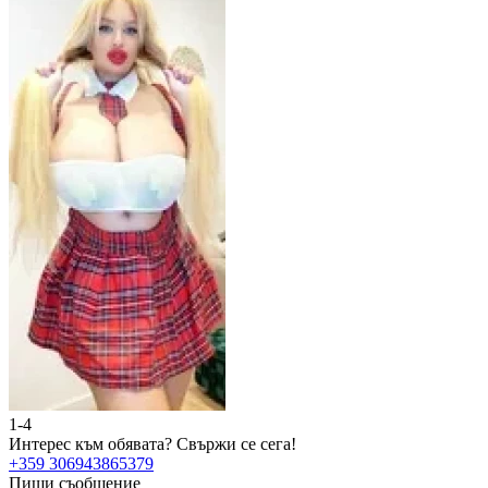
1-4
2
Интерес към обявата?
Свържи се сега!
И
+359 306943865379
+
Пиши съобщение