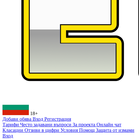
18+
Добави обява
Вход
Регистрация
Тарифи
Често задавани въпроси
За проекта
Онлайн чат
Класации
Отзиви в цифри
Условия
Помощ
Защита от измами
Вход