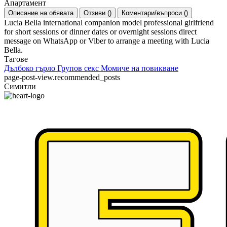
Апартамент
Описание на обявата
Отзиви
(
)
Коментари/въпроси
(
)
Lucia Bella international companion model professional girlfriend
for short sessions or dinner dates or overnight sessions direct
message on WhatsApp or Viber to arrange a meeting with Lucia
Bella.
Тагове
Дълбоко гърло
Групов секс
Момиче на повикване
page-post-view.recommended_posts
Симитли