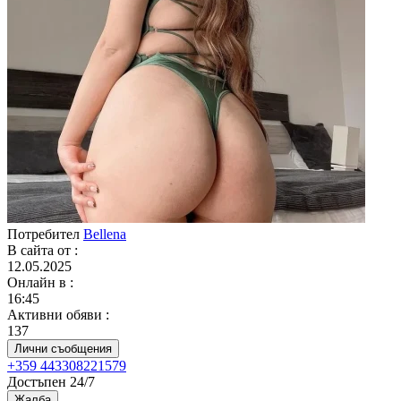
Потребител
Bellena
В сайта от
:
12.05.2025
Онлайн в
:
16:45
Активни обяви
:
137
Лични съобщения
+359 443308221579
Достъпен 24/7
Жалба