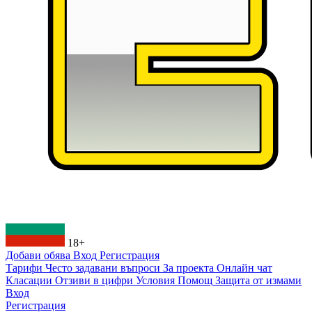
18+
Добави обява
Вход
Регистрация
Тарифи
Често задавани въпроси
За проекта
Онлайн чат
Класации
Отзиви в цифри
Условия
Помощ
Защита от измами
Вход
Регистрация