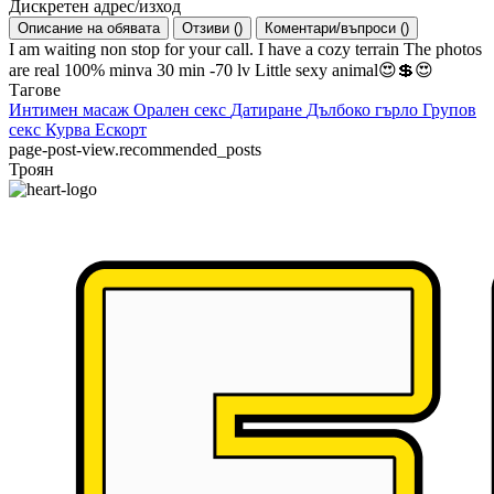
Дискретен адрес/изход
Описание на обявата
Отзиви
(
)
Коментари/въпроси
(
)
I am waiting non stop for your call. I have a cozy terrain The photos
are real 100% minva 30 min -70 lv Little sexy animal😍💲😍
Тагове
Интимен масаж
Орален секс
Датиране
Дълбоко гърло
Групов
секс
Курва
Ескорт
page-post-view.recommended_posts
Троян