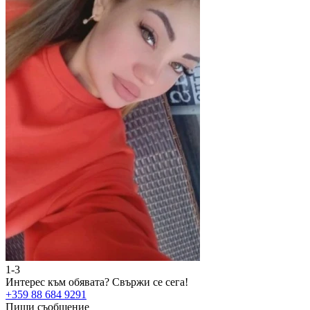
1-3
2
Интерес към обявата?
Свържи се сега!
И
+359 88 684 9291
+
Пиши съобщение