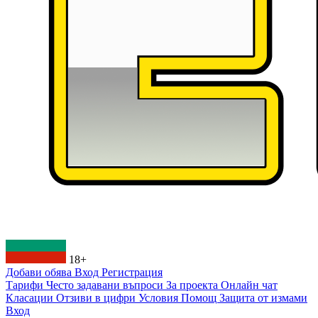
18+
Добави обява
Вход
Регистрация
Тарифи
Често задавани въпроси
За проекта
Онлайн чат
Класации
Отзиви в цифри
Условия
Помощ
Защита от измами
Вход