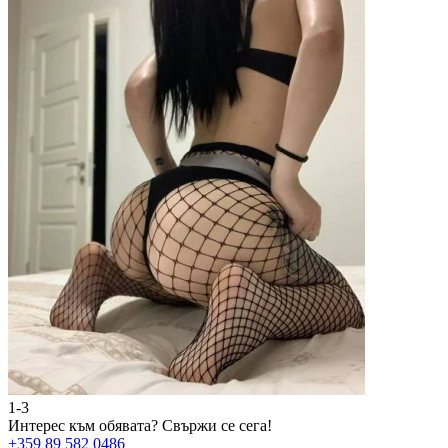
1-3
2
Интерес към обявата?
Свържи се сега!
И
+359 89 582 0486
+