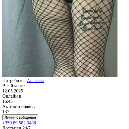
Потребител
Anastasia
В сайта от
:
12.05.2025
Онлайн в
:
16:45
Активни обяви
:
137
Лични съобщения
+359 89 582 0486
Достъпен 24/7