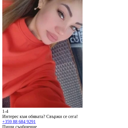
1-4
2
Интерес към обявата?
Свържи се сега!
И
+359 88 684 9291
+
Пиши съобщение