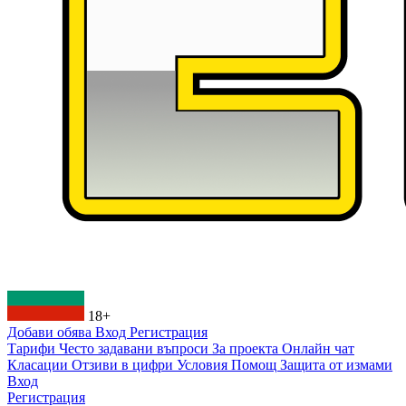
18+
Добави обява
Вход
Регистрация
Тарифи
Често задавани въпроси
За проекта
Онлайн чат
Класации
Отзиви в цифри
Условия
Помощ
Защита от измами
Вход
Регистрация