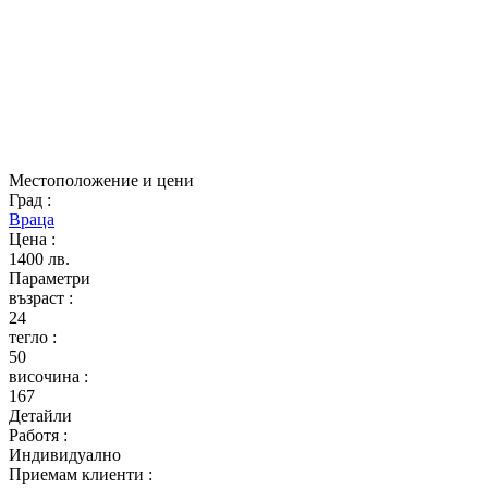
Местоположение и цени
Град
:
Враца
Цена
:
1400 лв.
Параметри
възраст
:
24
тегло
:
50
височина
:
167
Детайли
Работя
:
Индивидуално
Приемам клиенти
: