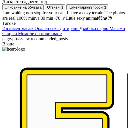
Дискретен адрес/изход
Описание на обявата
Отзиви
(
)
Коментари/въпроси
(
)
I am waiting non stop for your call. I have a cozy terrain The photos
are real 100% minva 30 min -70 lv Little sexy animal😍💲😍
Тагове
Интимен масаж
Орален секс
Датиране
Дълбоко гърло
Масажи
Свирка
Момиче на повикване
page-post-view.recommended_posts
Враца